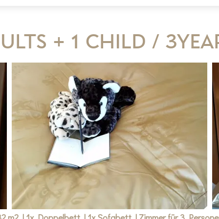
ults + 1 child / 3year
32 m2
|
1x Doppelbett
|
1x Sofabett
|
Zimmer für 3 Persone