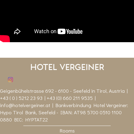
Hotel Vergeiner
Geigenbühelstrasse 692 - 6100 - Seefeld in Tirol, Austria |
+43 ( 0 ) 5212 23 93 | +43 (0) 660 211 9535 |
info@hotelvergeiner.at
| Bankverbindung Hotel Vergeiner:
Hypo Tirol Bank, Seefeld - IBAN: AT98 5700 0510 1100
0880 BIC: HYPTAT22
Rooms