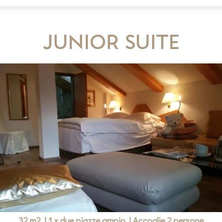
Junior Suite
32 m2
|
1 x due piazze ampio
|
Accoglie 2 persone