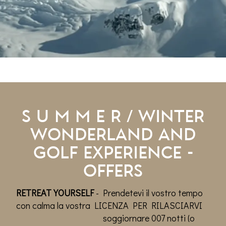
s u m m e r / Winter
wonderland and
golf experience -
OFFERS
RETREAT YOURSELF
- Prendetevi il vostro tempo
con calma la vostra LICENZA PER RILASCIARVI
soggiornare 007 notti (o