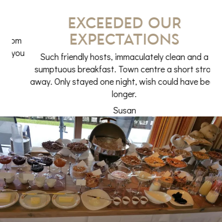
Exceeded our
expectations
oom
Fr
you
Such friendly hosts, immaculately clean and a
sumptuous breakfast. Town centre a short stroll
away. Only stayed one night, wish could have been
longer.
Susan