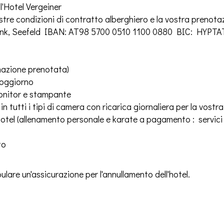
ll'Hotel Vergeiner
tre condizioni di contratto alberghiero e la vostra prenotaz
Bank, Seefeld IBAN: AT98 5700 0510 1100 0880 BIC: HYPTA
emazione prenotata)
soggiorno
monitor e stampante
in tutti i tipi di camera con ricarica giornaliera per la vost
el (allenamento personale e karate a pagamento : servici so
to
ulare un'assicurazione per l'annullamento dell'hotel.