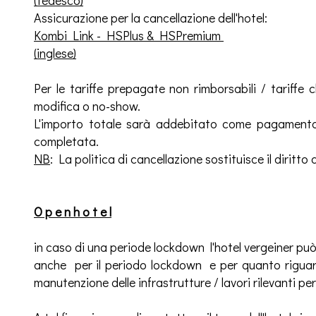
Assicurazione per la cancellazione dell'hotel:
Kombi Link - HSPlus & HSPremium
(inglese)
Per le tariffe prepagate non rimborsabili / tariffe
modifica o no-show.
L'importo totale sarà addebitato come pagamento
completata.
NB
: La politica di cancellazione sostituisce il diritto
O p e n h o t e l
in caso di una periode lockdown l'hotel vergeiner può 
anche per il periodo lockdown e per quanto riguarda
manutenzione delle infrastrutture / lavori rilevanti per