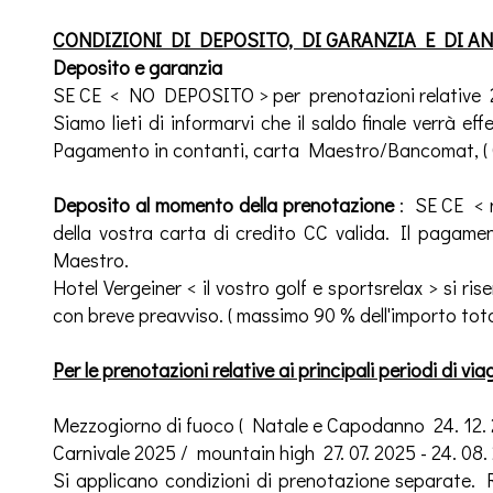
CONDIZIONI DI DEPOSITO, DI GARANZIA E DI 
Deposito e garanzia
SE CE < NO DEPOSITO > per prenotazioni relative 20
Siamo lieti di informarvi che il saldo finale verrà
Pagamento in contanti, carta Maestro/Bancomat, (
Deposito al momento della prenotazione
: SE CE < n
della vostra carta di credito CC valida. Il pagam
Maestro.
Hotel Vergeiner < il vostro golf e sportsrelax > si ris
con breve preavviso. ( massimo 90 % dell'importo tota
Per le prenotazioni relative ai principali periodi di vi
Mezzogiorno di fuoco ( Natale e Capodanno 24. 12. 
Carnivale 2025 / mountain high 27. 07. 2025 - 24. 08.
Si applicano condizioni di prenotazione separate. 