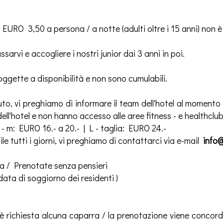
 EURO 3,50 a persona / a notte (adulti oltre i 15 anni) non 
arvi e accogliere i nostri junior dai 3 anni in poi.
ggette a disponibilità e non sono cumulabili.
to, vi preghiamo di informare il team dell'hotel al momento d
dell'hotel e non hanno accesso alle aree fitness - e healthclu
 - m: EURO 16.- a 20.- | L - taglia: EURO 24.-
le tutti i giorni, vi preghiamo di contattarci via e-mail
info@
tta / Prenotate senza pensieri
ata di soggiorno dei residenti )
 richiesta alcuna caparra / la prenotazione viene concorda