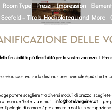
Room Type
Prezzi
Impression
Element
 Seefeld – Tirols Hochplateau and More
ianificazione delle 
lla flessibilità: più flessibilità per la vostra vacanza I Pren
 vostro relax sportivo > e la destinazione invernale è più che fel
age potete scegliere tra diversi moduli di prezzo, scegliete 
ro team dell'hotel via e-mail
info@hotelvergeiner.at
per p
 per tipologia di camera / per camera a notte in occupazione 