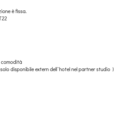
ione è fissa.
T22
ra comodità
lo disponibile extern dell`hotel nel partner studio )