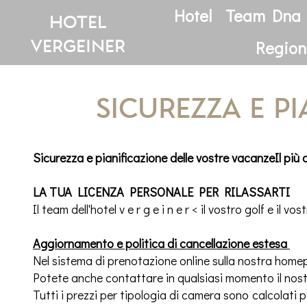
Hotel
Team Dna
hotel
vergeiner
Region
Sicurezza e p
Sicurezza e pianificazione delle vostre vacanzeIl più de
LA TUA LICENZA PERSONALE PER RILASSARTI
Il team dell'hotel v e r g e i n e r < il vostro golf e il
Aggiornamento e politica di cancellazione estesa
Nel sistema di prenotazione online sulla nostra homep
Potete anche contattare in qualsiasi momento il nost
Tutti i prezzi per tipologia di camera sono calcolati